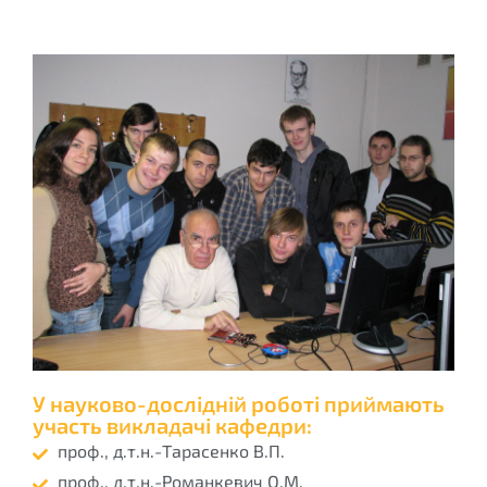
У науково-дослідній роботі приймають
участь викладачі кафедри:
проф., д.т.н.-Тарасенко В.П.
проф., д.т.н.-Романкевич О.М.