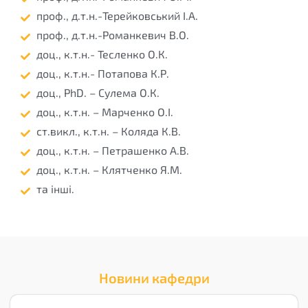
проф., д.т.н.-Терейковський І.А.
проф., д.т.н.-Романкевич В.О.
доц., к.т.н.- Тесленко О.К.
доц., к.т.н.- Потапова К.Р.
доц., PhD. – Сулема О.К.
доц., к.т.н. – Марченко О.І.
ст.викл., к.т.н. – Коляда К.В.
доц., к.т.н. – Петрашенко А.В.
доц., к.т.н. – Клятченко Я.М.
та інші.
Новини кафедри