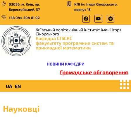
03056, м. Київ, пр.
КПІ ім. Ігоря Сікорського,
Берестейський, 37
корпус 15
+38 044 204 81 02
Київський політехнічний інститут імені Ігоря
Сікорського
Кафедра СПіСКС
факультету програмних систем та
прикладної математики
НОВИНИ КАФЕДРИ
Громадське обговорення
UA
EN
Науковці