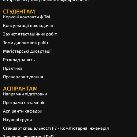
СТУДЕНТАМ
Корисні контакти ФПМ
Консультації викладачів
Захист атестаційних робіт
Теми дипломних робіт
Магістерські дисертації
Розклад занять
Практика
Працевлаштування
АСПІРАНТАМ
Напрямки підготовки
Програма екзаменів
Аспіранти кафедри
Наукові групи
Стандарт спеціальності F7 - Комп’ютерна інженерія
Захищені дисертації PhD