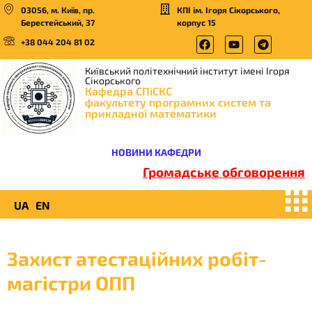
03056, м. Київ, пр.
КПІ ім. Ігоря Сікорського,
Берестейський, 37
корпус 15
+38 044 204 81 02
Київський політехнічний інститут імені Ігоря
Сікорського
Кафедра СПіСКС
факультету програмних систем та
прикладної математики
НОВИНИ КАФЕДРИ
Громадське обговорення
UA
EN
Захист атестаційних робіт-
магістри ОПП