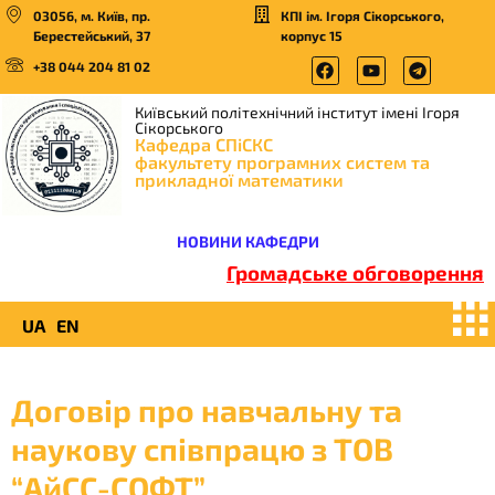
03056, м. Київ, пр.
КПІ ім. Ігоря Сікорського,
Берестейський, 37
корпус 15
+38 044 204 81 02
Київський політехнічний інститут імені Ігоря
Сікорського
Кафедра СПіСКС
факультету програмних систем та
прикладної математики
НОВИНИ КАФЕДРИ
Громадське обговорення
UA
EN
Договір про навчальну та
наукову співпрацю з ТОВ
“АйСС-СОФТ”