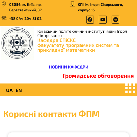
03056, м. Київ, пр.
КПІ ім. Ігоря Сікорського,
Берестейський, 37
корпус 15
+38 044 204 81 02
Київський політехнічний інститут імені Ігоря
Сікорського
Кафедра СПіСКС
факультету програмних систем та
прикладної математики
НОВИНИ КАФЕДРИ
Громадське обговорення
UA
EN
Корисні контакти ФПМ