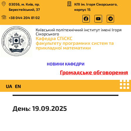
03056, м. Київ, пр.
КПІ ім. Ігоря Сікорського,
Берестейський, 37
корпус 15
+38 044 204 81 02
Київський політехнічний інститут імені Ігоря
Сікорського
Кафедра СПіСКС
факультету програмних систем та
прикладної математики
НОВИНИ КАФЕДРИ
Громадське обговорення
UA
EN
День:
19.09.2025